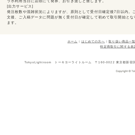
ラボ利用当日に店頭にて発券、お引き渡しと致します。
[出力サービス]
発注枚数や混雑状況によりますが、原則として受付日確定後7日以内。
文後、ご入稿データに問題が無く受付日が確定して初めて取引開始とな
ます。
ホーム
はじめての方へ
取り扱い商品一
特定商取引に関する表
TokyoLightroom トーキヨーライトルーム 〒160-0022 東京都新宿区新宿1-