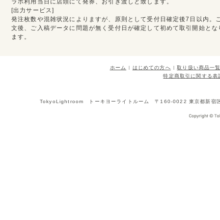
ラボ利用当日に店頭にて発券、お引き渡しと致します。
[出力サービス]
発注枚数や混雑状況によりますが、原則として受付日確定後7日以内。
文後、ご入稿データに問題が無く受付日が確定して初めて取引開始とな
ます。
ホーム
はじめての方へ
取り扱い商品一
特定商取引に関する表
TokyoLightroom トーキヨーライトルーム 〒160-0022 東京都新宿区新宿1-