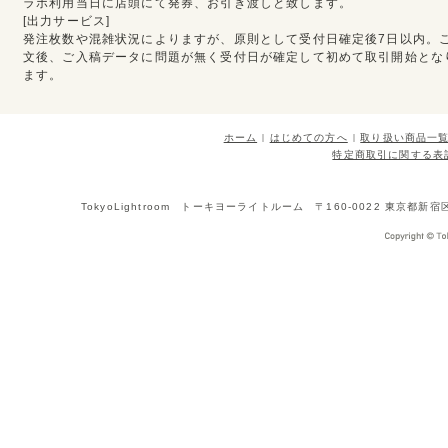
ラボ利用当日に店頭にて発券、お引き渡しと致します。
[出力サービス]
発注枚数や混雑状況によりますが、原則として受付日確定後7日以内。
文後、ご入稿データに問題が無く受付日が確定して初めて取引開始とな
ます。
ホーム
はじめての方へ
取り扱い商品一
特定商取引に関する表
TokyoLightroom トーキヨーライトルーム 〒160-0022 東京都新宿区新宿1-