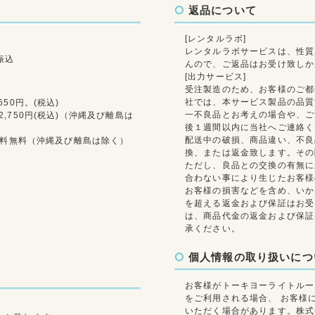
返品について
[レンタルラボ]
レンタルラボサービスは、性質
振込
んので、ご返品はお受け致しか
[出力サービス]
受注製造のため、お客様のご都
社では、本サービス製品の品質
50円。(税込)
一不良品とお考えの場合や、ご
,750円(税込)（沖縄及び離島は
後１週間以内に当社へご連絡く
配送中の破損、商品違い、不良
・送料無料（沖縄及び離島は除く）
換、または返金致します。その
ただし、良品との交換の有無に
合わない事により生じたお客様
お客様の損害などを含め、いか
を超える返金および保証はお受
は、商品代金の返金および保証
承ください。
個人情報の取り扱いにつ
お客様がトーキヨーライトルー
をご利用される場合、 お客様
いただく場合があります。株式