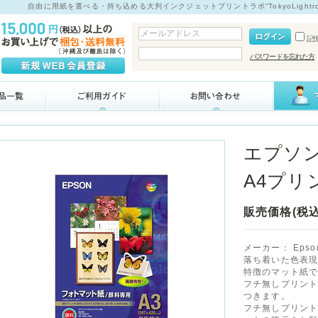
自由に用紙を選べる・持ち込める大判インクジェットプリントラボ“TokyoLight
記
パスワードを忘れた方
エプソ
A4プリ
販売価格(税込
メーカー：
Epso
落ち着いた色表
特徴のマット紙
フチ無しプリント
つきます。
フチ無しプリント