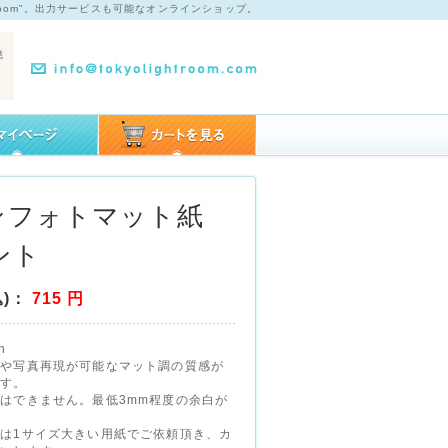
room”。出力サービスも可能なオンラインショップ。
憶
ンフォトマット紙
ント
)：
715
円
n
現や写真再現が可能なマット調の質感が
です。
はできません。最低3mm程度の余白が
は1サイズ大きい用紙でご依頼頂き、カ